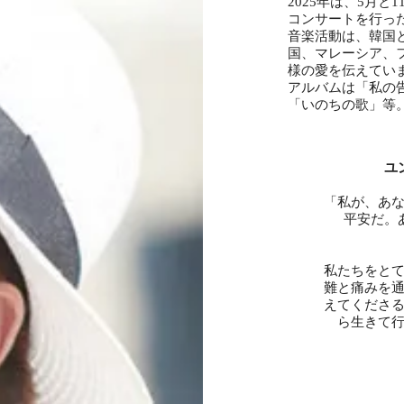
2025年は、5月
コンサートを行っ
音楽活動は、韓国
国、マレーシア、
様の愛を伝えてい
アルバムは「私の告白
「いのちの歌」等
ユ
「私が、あ
平安だ。
私たちをと
難と痛みを
えてくださ
ら生きて