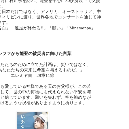
と11月に石川県を訪れ、能登を中心に30か所以上で支援
た。
と日本だけではなく、アメリカ、オーストラリア、中
フィリピンに渡り、世界各地でコンサートを通じて神
ます。
」「遠足が終わる!!」「願い」「Minamoppa」
。
ンファから能登の被災者に向けた言葉
なたたちのために立てた計画は、災いではなく、
あなたたちの未来に希望を与えるものだ。」
エレミヤ書 29章11節
ても愛している神様である天のお父様が、この苦
通して、世の中の何物にも代えられない平安を与
ると信じています。願いを失わず、空を眺めなが
行けるような祝福がありますように祈ります。